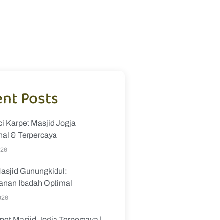
nt Posts
i Karpet Masjid Jogja
nal & Terpercaya
026
asjid Gunungkidul:
nan Ibadah Optimal
026
pet Masjid Jogja Terpercaya |