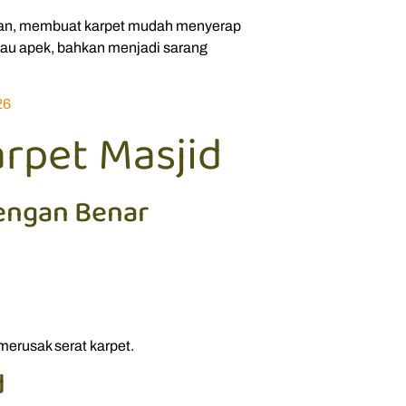
ujan, membuat karpet mudah menyerap
erbau apek, bahkan menjadi sarang
26
rpet Masjid
engan Benar
erusak serat karpet.
d