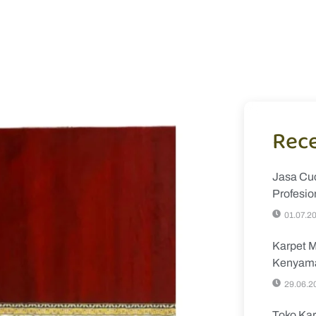
Rece
Jasa Cuc
Profesio
01.07.2
Karpet M
Kenyama
29.06.2
Toko Kar