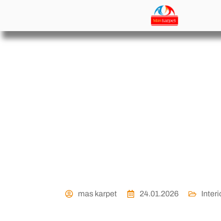
Tips Perawatan Ka
Jogja agar Tetap L
dan Anti Ba
mas karpet
24.01.2026
Interi