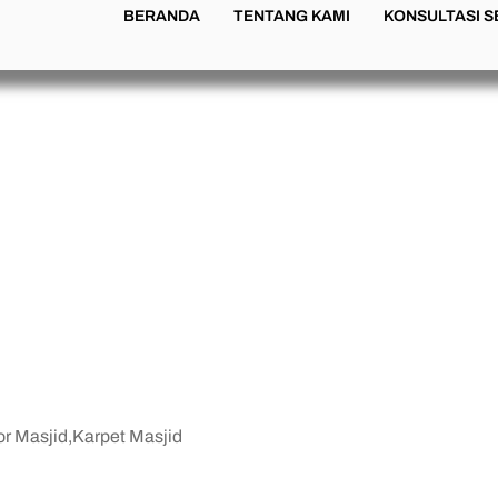
BERANDA
TENTANG KAMI
KONSULTASI 
rpet Masjid
embut, Wangi,
kteri
or Masjid
,
Karpet Masjid