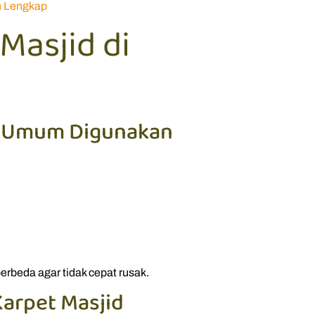
n Lengkap
Masjid di
ng Umum Digunakan
rbeda agar tidak cepat rusak.
Karpet Masjid