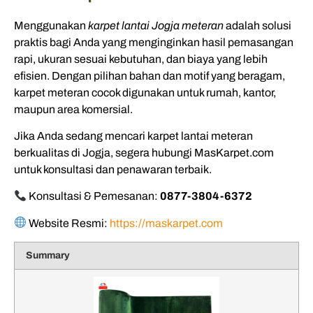
Menggunakan
karpet lantai Jogja meteran
adalah solusi
praktis bagi Anda yang menginginkan hasil pemasangan
rapi, ukuran sesuai kebutuhan, dan biaya yang lebih
efisien. Dengan pilihan bahan dan motif yang beragam,
karpet meteran cocok digunakan untuk rumah, kantor,
maupun area komersial.
Jika Anda sedang mencari karpet lantai meteran
berkualitas di Jogja, segera hubungi MasKarpet.com
untuk konsultasi dan penawaran terbaik.
Konsultasi & Pemesanan:
0877-3804-6372
Website Resmi:
https://maskarpet.com
Summary