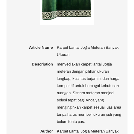
Article Name
Karpet Lantai Jogja Meteran Banyak
Ukuran
Description
menyediakan karpet lantai Jogja
meteran dengan pilihan ukuran
lengkap, kualitas terjamin, dan harga
kompetitif untuk berbagai kebutuhan
ruangan. Sistem meteran menjadi
solusi tepat bagi Anda yang
menginginkan karpet sesuai luas area
tanpa harus membeli ukuran jadi yang
belum tentu pas.
Author
Karpet Lantai Jogja Meteran Banyak