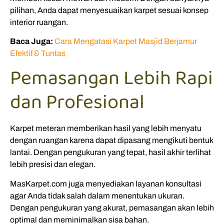
pilihan, Anda dapat menyesuaikan karpet sesuai konsep
interior ruangan.
Baca Juga:
Cara Mengatasi Karpet Masjid Berjamur
Efektif & Tuntas
Pemasangan Lebih Rapi
dan Profesional
Karpet meteran memberikan hasil yang lebih menyatu
dengan ruangan karena dapat dipasang mengikuti bentuk
lantai. Dengan pengukuran yang tepat, hasil akhir terlihat
lebih presisi dan elegan.
MasKarpet.com juga menyediakan layanan konsultasi
agar Anda tidak salah dalam menentukan ukuran.
Dengan pengukuran yang akurat, pemasangan akan lebih
optimal dan meminimalkan sisa bahan.