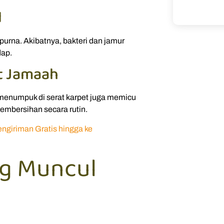
d
urna. Akibatnya, bakteri dan jamur
dap.
t Jamaah
 menumpuk di serat karpet juga memicu
embersihan secara rutin.
ngiriman Gratis hingga ke
ng Muncul