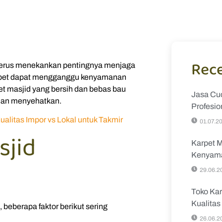
Rece
 terus menekankan pentingnya menjaga
karpet dapat mengganggu kenyamanan
t masjid yang bersih dan bebas bau
Jasa Cuc
dan menyehatkan.
Profesio
alitas Impor vs Lokal untuk Takmir
01.07.2
sjid
Karpet M
Kenyama
29.06.2
Toko Kar
Kualita
 beberapa faktor berikut sering
26.06.2