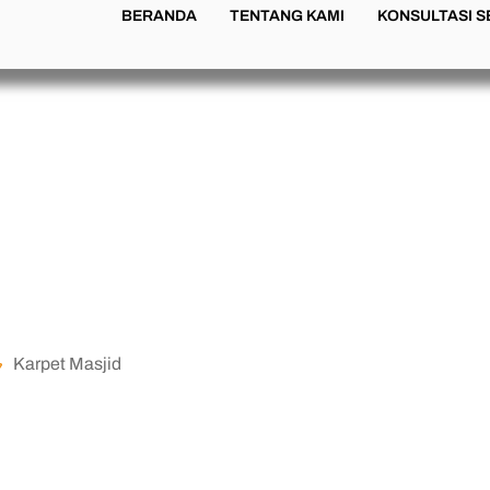
BERANDA
TENTANG KAMI
KONSULTASI 
n Bau Karpet
aah Nyaman
Karpet Masjid