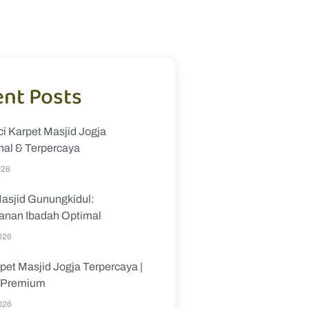
nt Posts
i Karpet Masjid Jogja
nal & Terpercaya
026
asjid Gunungkidul:
nan Ibadah Optimal
026
pet Masjid Jogja Terpercaya |
s Premium
026