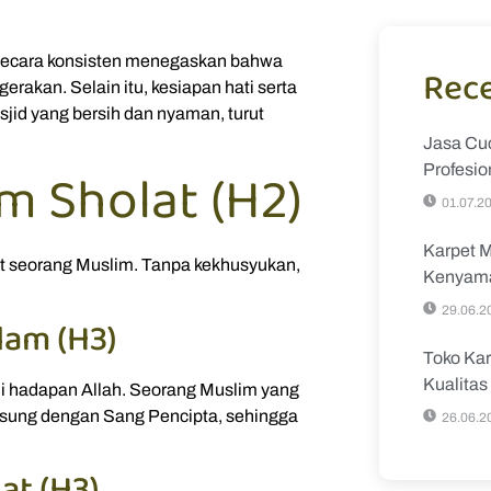
 secara konsisten menegaskan bahwa
Rece
rakan. Selain itu, kesiapan hati serta
id yang bersih dan nyaman, turut
Jasa Cuc
 Sholat (H2)
Profesio
01.07.2
Karpet M
at seorang Muslim. Tanpa kekhusyukan,
Kenyama
29.06.2
lam (H3)
Toko Kar
Kualita
 di hadapan Allah. Seorang Muslim yang
sung dengan Sang Pencipta, sehingga
26.06.2
at (H3)