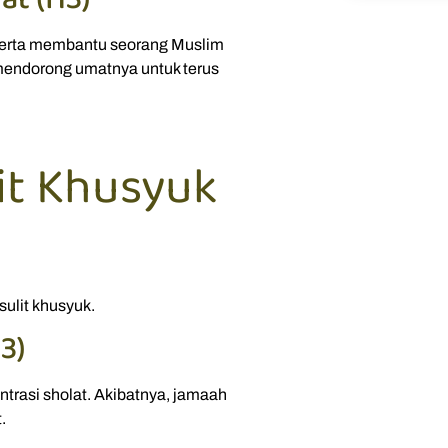
serta membantu seorang Muslim
 mendorong umatnya untuk terus
it Khusyuk
sulit khusyuk.
3)
trasi sholat. Akibatnya, jamaah
.