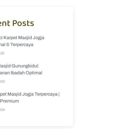
nt Posts
i Karpet Masjid Jogja
nal & Terpercaya
026
asjid Gunungkidul:
nan Ibadah Optimal
026
pet Masjid Jogja Terpercaya |
s Premium
026