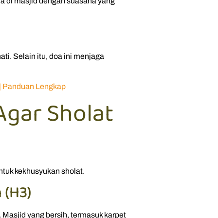
ada di masjid dengan suasana yang
i. Selain itu, doa ini menjaga
 | Panduan Lengkap
gar Sholat
ntuk kekhusyukan sholat.
 (H3)
Masjid yang bersih, termasuk karpet