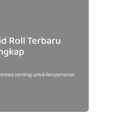
d Roll Terbaru
engkap
nvestasi penting untuk kenyamanan