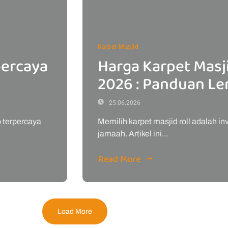
Karpet Masjid
percaya
Harga Karpet Masji
2026 : Panduan L
25.06.2026
o terpercaya
Memilih karpet masjid roll adalah i
jamaah. Artikel ini...
Read More
Load More