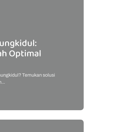
ungkidul:
h Optimal
unungkidul? Temukan solusi
...