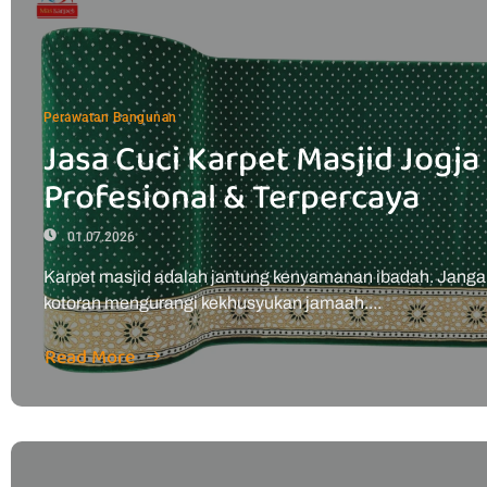
Perawatan Bangunan
Jasa Cuci Karpet Masjid Jogja
Profesional & Terpercaya
01.07.2026
Karpet masjid adalah jantung kenyamanan ibadah. Janga
kotoran mengurangi kekhusyukan jamaah....
Read More