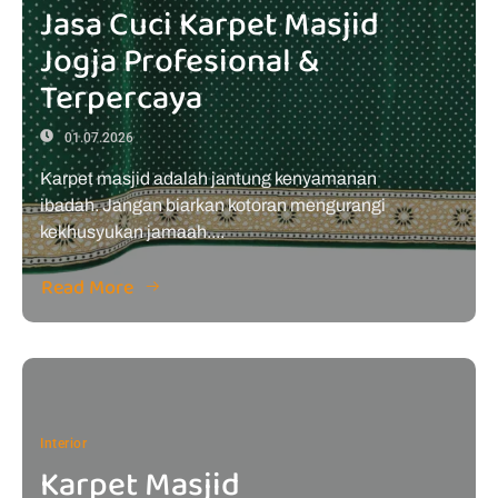
Jasa Cuci Karpet Masjid
Jogja Profesional &
Terpercaya
01.07.2026
Karpet masjid adalah jantung kenyamanan
ibadah. Jangan biarkan kotoran mengurangi
kekhusyukan jamaah....
Read More
Interior
Karpet Masjid