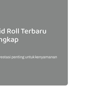
d Roll Terbaru
engkap
nvestasi penting untuk kenyamanan