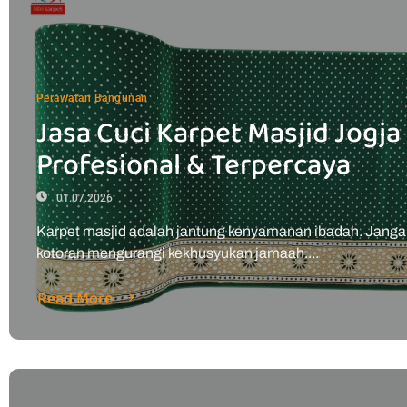
Perawatan Bangunan
Jasa Cuci Karpet Masjid Jogja
Profesional & Terpercaya
01.07.2026
Karpet masjid adalah jantung kenyamanan ibadah. Janga
kotoran mengurangi kekhusyukan jamaah....
Read More