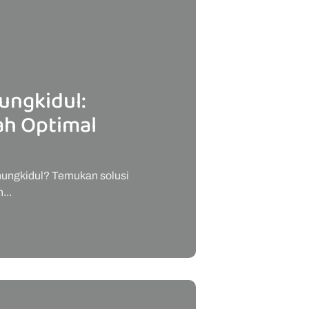
ungkidul:
h Optimal
unungkidul? Temukan solusi
...