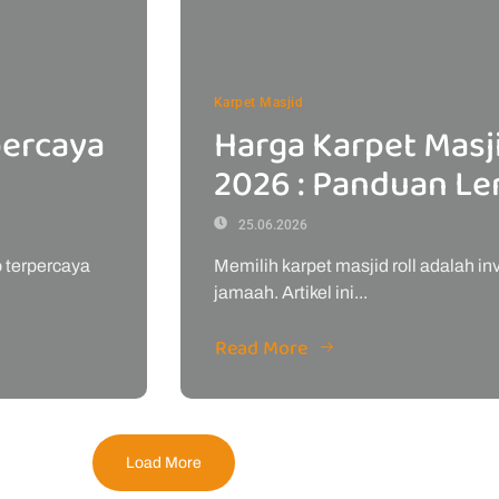
Karpet Masjid
percaya
Harga Karpet Masji
2026 : Panduan L
25.06.2026
o terpercaya
Memilih karpet masjid roll adalah i
jamaah. Artikel ini...
Read More
Load More