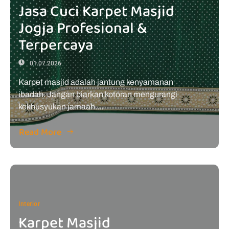
Jasa Cuci Karpet Masjid
Jogja Profesional &
Terpercaya
01.07.2026
Karpet masjid adalah jantung kenyamanan
ibadah. Jangan biarkan kotoran mengurangi
kekhusyukan jamaah....
Read More
Interior
Karpet Masjid