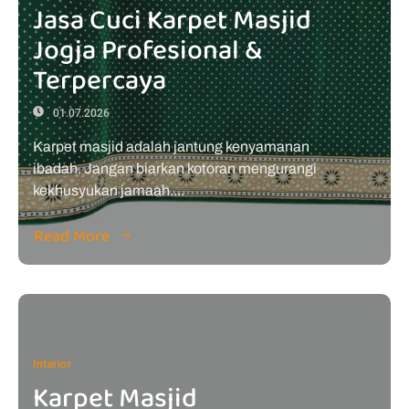
Jasa Cuci Karpet Masjid
Jogja Profesional &
Terpercaya
01.07.2026
Karpet masjid adalah jantung kenyamanan
ibadah. Jangan biarkan kotoran mengurangi
kekhusyukan jamaah....
Read More
Interior
Karpet Masjid