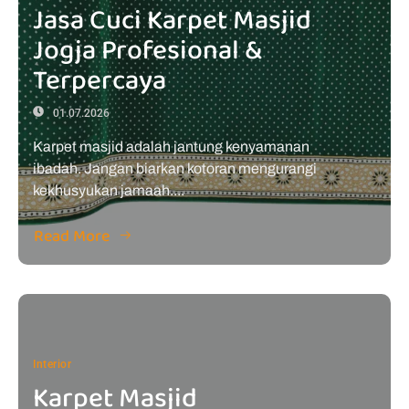
Jasa Cuci Karpet Masjid
Jogja Profesional &
Terpercaya
01.07.2026
Karpet masjid adalah jantung kenyamanan
ibadah. Jangan biarkan kotoran mengurangi
kekhusyukan jamaah....
Read More
Interior
Karpet Masjid